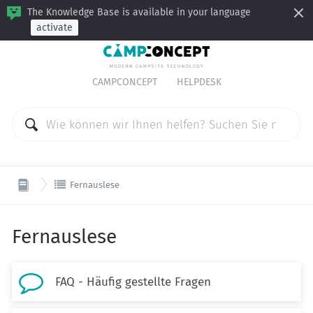
The Knowledge Base is available in your language
activate
CAMPCONCEPT
HELPDESK

Fernauslese
Fernauslese

FAQ - Häufig gestellte Fragen