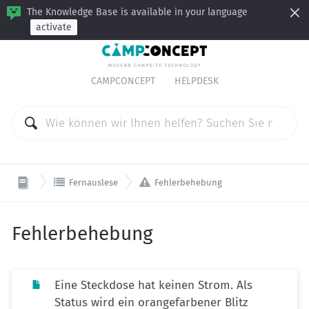
The Knowledge Base is available in your language
activate
CAMPCONCEPT
HELPDESK


Fernauslese
Fehlerbehebung
Fehlerbehebung
Eine Steckdose hat keinen Strom. Als
Status wird ein orangefarbener Blitz