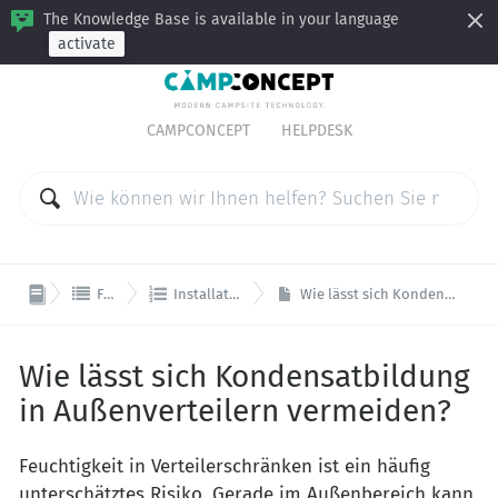
The Knowledge Base is available in your language
activate
CAMPCONCEPT
HELPDESK


Fernauslese
Installationsvoraussetzungen
Wie lässt sich Kondensatbildung in Außenverteilern vermeiden?
Wie lässt sich Kondensatbildung
in Außenverteilern vermeiden?
Feuchtigkeit in Verteilerschränken ist ein häufig
unterschätztes Risiko. Gerade im Außenbereich kann